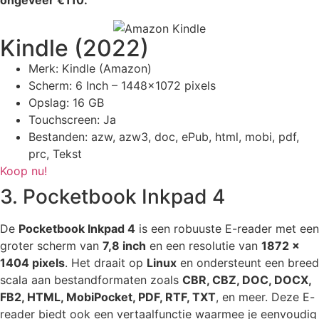
ongeveer €110.
Kindle (2022)
Merk: Kindle (Amazon)
Scherm: 6 Inch – 1448×1072 pixels
Opslag: 16 GB
Touchscreen: Ja
Bestanden: azw, azw3, doc, ePub, html, mobi, pdf,
prc, Tekst
Koop nu!
3. Pocketbook Inkpad 4
De
Pocketbook Inkpad 4
is een robuuste E-reader met een
groter scherm van
7,8 inch
en een resolutie van
1872 x
1404 pixels
. Het draait op
Linux
en ondersteunt een breed
scala aan bestandformaten zoals
CBR, CBZ, DOC, DOCX,
FB2, HTML, MobiPocket, PDF, RTF, TXT
, en meer. Deze E-
reader biedt ook een vertaalfunctie waarmee je eenvoudig