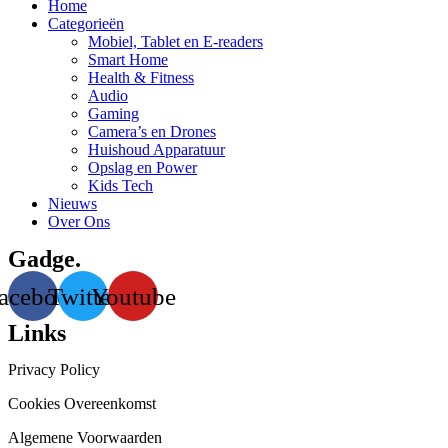
Home
Categorieën
Mobiel, Tablet en E-readers
Smart Home
Health & Fitness
Audio
Gaming
Camera’s en Drones
Huishoud Apparatuur
Opslag en Power
Kids Tech
Nieuws
Over Ons
Gadge.
acebook
Twitter
Youtube
Links
Privacy Policy
Cookies Overeenkomst
Algemene Voorwaarden