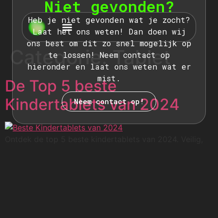
Niet gevonden?
Heb je niet gevonden wat je zocht?
Laat het ons weten! Dan doen wij
ons best om dit zo snel mogelijk op
Categorie:
Tablet
te lossen! Neem contact op
hieronder en laat ons weten wat er
mist.
De Top 5 beste
Kindertablets van 2024
Neem contact op!
Ontdek de top 5 beste kindertablets van 2024. Veilig,
leerzaam en vol plezierige functies voor kinderen van
alle leeftijden.