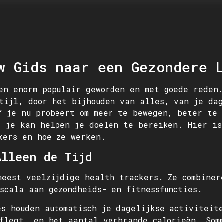
w Gids naar een Gezondere 
en enorm populair geworden en met goede reden
tijl, door het bijhouden van alles, van je da
f je nu probeert om meer te bewegen, beter te 
e je kan helpen je doelen te bereiken. Hier is
kers en hoe ze werken.
lleen de Tijd
meest veelzijdige health trackers. Ze combiner
scala aan gezondheids- en fitnessfuncties.
es houden automatisch je dagelijkse activiteit
flegt, en het aantal verbrande calorieën. Som