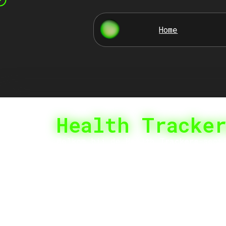
Home
Health Tracke
Welkom bij de
Health Trackers
-sect
nieuwste technologieën om je gezon
zoek bent naar smartwatches, slimm
gezondheidstrackers, wij hebben he
producten, vergelijken de beste mo
je te helpen de juiste keuze te ma
bereiken of gewoon je gezondheid w
informatie op één plek om de beste