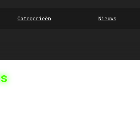
Categorieën
Nieuws
rs
ie van Gadge! Hier ontdek je alles over de
dheid en fitness te monitoren. Of je nu op
e ringen, digitale weegschalen, of andere
t voor je. We reviewen de nieuwste
dellen, en stellen top 5-lijstjes samen om
ken. Of je nu je fitnessdoelen wilt
ilt bijhouden, bij Gadge vind je alle
 health trackers te kiezen.