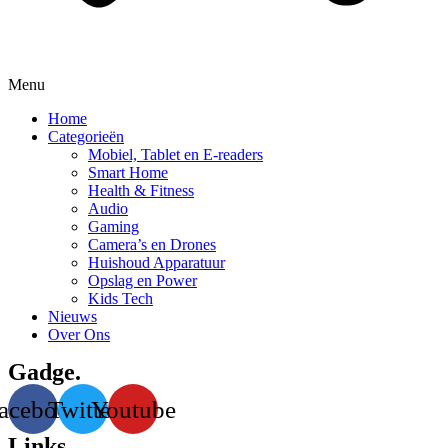
Menu
Home
Categorieën
Mobiel, Tablet en E-readers
Smart Home
Health & Fitness
Audio
Gaming
Camera’s en Drones
Huishoud Apparatuur
Opslag en Power
Kids Tech
Nieuws
Over Ons
Gadge.
acebook
Twitter
Youtube
Links