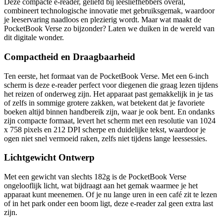
Deze compacte e-reader, geliefd bij leesliefhebbers overal,
combineert technologische innovatie met gebruiksgemak, waardoor
je leeservaring naadloos en plezierig wordt. Maar wat maakt de
PocketBook Verse zo bijzonder? Laten we duiken in de wereld van
dit digitale wonder.
Compactheid en Draagbaarheid
Ten eerste, het formaat van de PocketBook Verse. Met een 6-inch
scherm is deze e-reader perfect voor diegenen die graag lezen tijdens
het reizen of onderweg zijn. Het apparaat past gemakkelijk in je tas
of zelfs in sommige grotere zakken, wat betekent dat je favoriete
boeken altijd binnen handbereik zijn, waar je ook bent. En ondanks
zijn compacte formaat, levert het scherm met een resolutie van 1024
x 758 pixels en 212 DPI scherpe en duidelijke tekst, waardoor je
ogen niet snel vermoeid raken, zelfs niet tijdens lange leessessies.
Lichtgewicht Ontwerp
Met een gewicht van slechts 182g is de PocketBook Verse
ongelooflijk licht, wat bijdraagt aan het gemak waarmee je het
apparaat kunt meenemen. Of je nu lange uren in een café zit te lezen
of in het park onder een boom ligt, deze e-reader zal geen extra last
zijn.