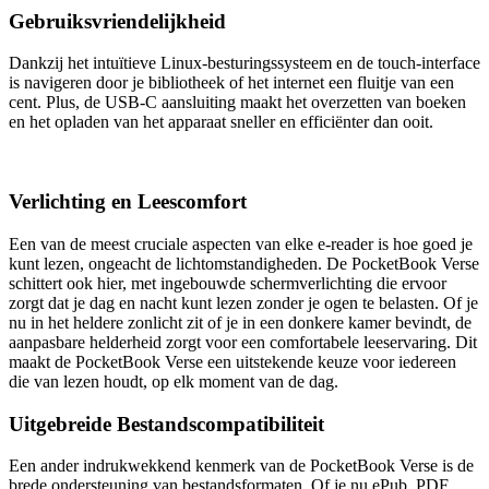
Gebruiksvriendelijkheid
Dankzij het intuïtieve Linux-besturingssysteem en de touch-interface
is navigeren door je bibliotheek of het internet een fluitje van een
cent. Plus, de USB-C aansluiting maakt het overzetten van boeken
en het opladen van het apparaat sneller en efficiënter dan ooit.
Verlichting en Leescomfort
Een van de meest cruciale aspecten van elke e-reader is hoe goed je
kunt lezen, ongeacht de lichtomstandigheden. De PocketBook Verse
schittert ook hier, met ingebouwde schermverlichting die ervoor
zorgt dat je dag en nacht kunt lezen zonder je ogen te belasten. Of je
nu in het heldere zonlicht zit of je in een donkere kamer bevindt, de
aanpasbare helderheid zorgt voor een comfortabele leeservaring. Dit
maakt de PocketBook Verse een uitstekende keuze voor iedereen
die van lezen houdt, op elk moment van de dag.
Uitgebreide Bestandscompatibiliteit
Een ander indrukwekkend kenmerk van de PocketBook Verse is de
brede ondersteuning van bestandsformaten. Of je nu ePub, PDF,