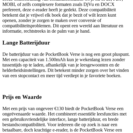
MOBI, of zelfs complexere formaten zoals DjVu en DOCX
prefereert, deze e-reader heeft je gedekt. Deze compatibiliteit
betekent dat je vrijwel elk boek dat je bezit of wilt lezen kunt
openen, zonder je zorgen te maken over conversie of
compatibiliteitsproblemen. Dit opent een wereld aan literatuur en
informatie, rechtstreeks in de palm van je hand.
Lange Batterijduur
De batterijduur van de PocketBook Verse is nog een groot pluspunt.
Met een capaciteit van 1.500mAh kun je wekenlang lezen zonder
tussentijds op te laden, afhankelijk van je leesgewoonten en de
helderheidsinstellingen. Dit betekent minder zorgen over het vinden
van een stopcontact en meer tijd verdiept in je favoriete boeken.
Prijs en Waarde
Met een prijs van ongeveer €130 biedt de PocketBook Verse een
ongeëvenaarde waarde. Het combineert essentiële leesfuncties met
een gebruiksvriendelijke interface, lange batterijduur, en brede
bestandscompatibiliteit. Voor iedereen die op zoek is naar een
betaalbare, doch krachtige e-reader, is de PocketBook Verse een