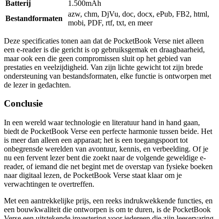
Batterij
1.500mAh
azw, chm, DjVu, doc, docx, ePub, FB2, html,
Bestandformaten
mobi, PDF, rtf, txt, en meer
Deze specificaties tonen aan dat de PocketBook Verse niet alleen
een e-reader is die gericht is op gebruiksgemak en draagbaarheid,
maar ook een die geen compromissen sluit op het gebied van
prestaties en veelzijdigheid. Van zijn lichte gewicht tot zijn brede
ondersteuning van bestandsformaten, elke functie is ontworpen met
de lezer in gedachten.
Conclusie
In een wereld waar technologie en literatuur hand in hand gaan,
biedt de PocketBook Verse een perfecte harmonie tussen beide. Het
is meer dan alleen een apparaat; het is een toegangspoort tot
onbegrensde werelden van avontuur, kennis, en verbeelding. Of je
nu een fervent lezer bent die zoekt naar de volgende geweldige e-
reader, of iemand die net begint met de overstap van fysieke boeken
naar digitaal lezen, de PocketBook Verse staat klaar om je
verwachtingen te overtreffen.
Met een aantrekkelijke prijs, een reeks indrukwekkende functies, en
een bouwkwaliteit die ontworpen is om te duren, is de PocketBook
Verse een uitstekende investering voor iedereen die zijn leeservaring