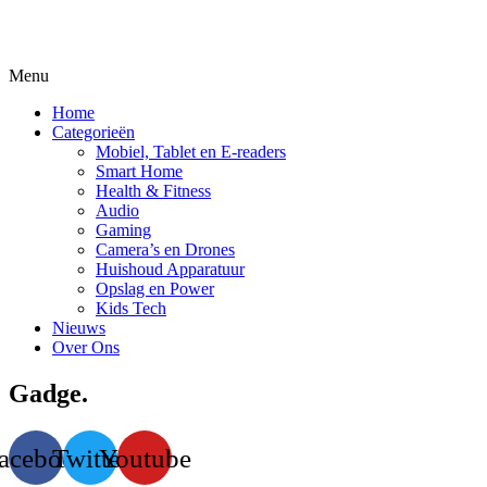
Menu
Home
Categorieën
Mobiel, Tablet en E-readers
Smart Home
Health & Fitness
Audio
Gaming
Camera’s en Drones
Huishoud Apparatuur
Opslag en Power
Kids Tech
Nieuws
Over Ons
Gadge.
acebook
Twitter
Youtube